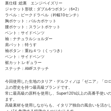
裏仕様 :総裏 エンジペイズリー
ジャケット形状：ダブル6つボタン（6×2）
ラペル：ピークドラペル（衿幅10センチ）
胸ポケット：バルカポケット
腰ポケット：スラントポケット
ベント：サイドベンツ
袖：ナチュラルショルダー
肩パット：特うす
袖ボタン：重ね４つ（くっつき）
ベント：サイドベンツ
裾カット:レギュラー
ステッチ：AMFステッチ
今回使用した生地のタリア・デルフィノは「ゼニア」「ロロ
上の歴史を持つ最高級ブランドです。
常に最高級の原料を使用し、Super120’s以上の高番手
ます。
高級素材を使用しながらも、イタリア独自の風合いを活かし