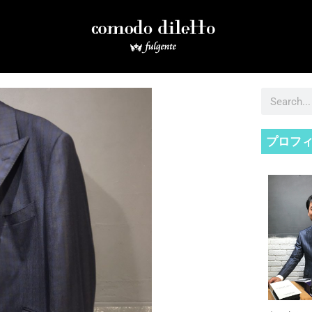
検
索
プロフ