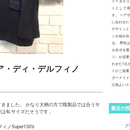
トータルコ
トとして
す。 ヘア
に合わせた
デザインと
ンを組み合
る。 男性
も自分を最
ツ」が必要
わせた1点
ア・ディ・デルフィノ
トがご提案
ダーメイド
心地よいス
きました。 かなり大柄の方で既製品では合うサ
最近の
は4Lサイズだそうです 。
グ
Super130’s