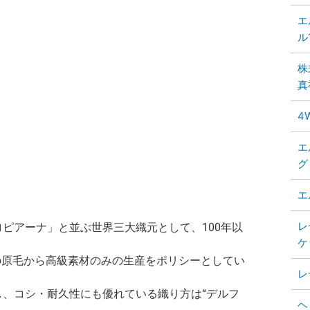
エ
ル
株
真
4
エ
グ
エ
レ
ピアーナ」と並ぶ世界三大織元として、100年以
ケ
使いの原毛から高級素材のみの生産をポリシーとしてい
レ
、コシ・耐久性にも優れている織り方は“デルフ
ヘ