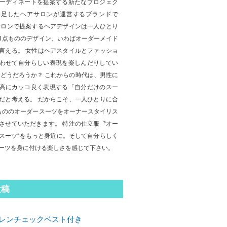
ーディネートを提案する新たなプロジェク
発足したヘアサロンが運営するブランドで
サロンで提案するヘアデザインは一人ひとり
1点もののデザイン、いわばオーダーメイド
言える。 女性はヘアスタイルとファッショ
わせて自分らしい表現を楽しんだりしてい
はどうだろうか？ これからの時代は、男性に
高にカッコ良く表現する「自分だけのスー
だと考える。 だからこそ、一人ひとりに合
もののオーダースーツをオーナースタイリス
させていただきます。 特注の仕立服〝オー
スーツ”をもっと身近に。そして自分らしく
ーツを身に付ける楽しさを感じて下さい。
投稿
レンチェックベスト付き