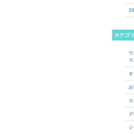
2
カテゴ
ウ
マ
オ
お
カ
グ
ジ