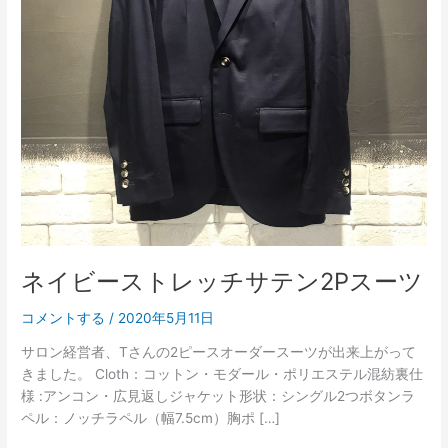
ッ
チ
サ
テ
ン
2P
ス
ー
ツ
ネイビーストレッチサテン2Pスーツ
コメントする
/
2020年5月11日
サロン経営者、Tさんの2ピースオーダースーツが出来上がって
きました。 Cloth：コットン・モダール・ポリエステル混紡裏仕
様 :アンコン・広見返しジャケット形状：シングル2つボタンラ
ペル：ノッチラペル（幅7.5cm）胸ポ […]