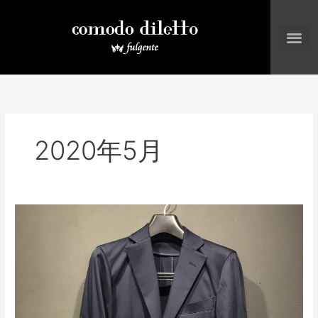
内
容
を
ス
キ
ッ
プ
2020年5月
ネ
イ
ビ
ー
ス
ト
レ