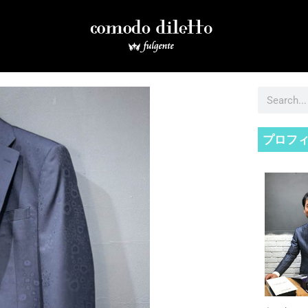
検
索
プロフ