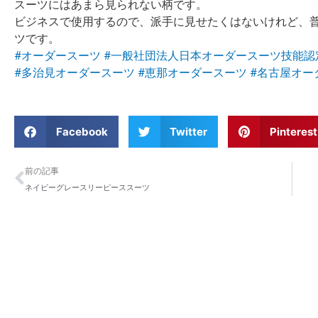
スーツにはあまら見られない柄です。
ビジネスで使用するので、派手に見せたくはないけれど、
ツです。
#オーダースーツ
#一般社団法人日本オーダースーツ技能認
#多治見オーダースーツ
#恵那オーダースーツ
#名古屋オー
Facebook
Twitter
Pinterest
Prev
前の記事
ネイビーグレースリーピーススーツ