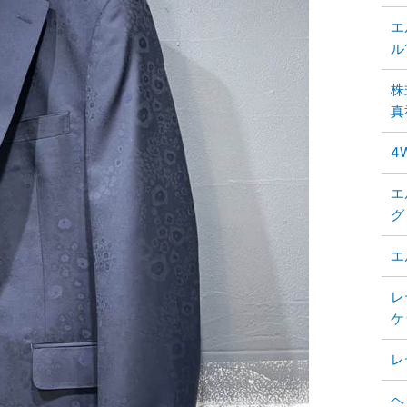
エ
ル
株
真
4
エ
グ
エ
レ
ケ
レ
ヘ