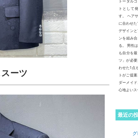
トータルコ
トとして
す。 ヘア
に合わせた
デザインと
ンを組み合
る。 男性
も自分を最
ツ」が必要
わせた1点
ススーツ
トがご提案
ダーメイド
心地よいス
最近の
グ