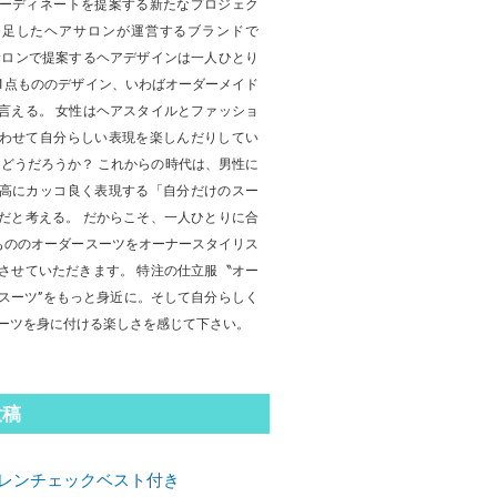
ーディネートを提案する新たなプロジェク
発足したヘアサロンが運営するブランドで
サロンで提案するヘアデザインは一人ひとり
1点もののデザイン、いわばオーダーメイド
言える。 女性はヘアスタイルとファッショ
わせて自分らしい表現を楽しんだりしてい
はどうだろうか？ これからの時代は、男性に
高にカッコ良く表現する「自分だけのスー
だと考える。 だからこそ、一人ひとりに合
もののオーダースーツをオーナースタイリス
させていただきます。 特注の仕立服〝オー
スーツ”をもっと身近に。そして自分らしく
ーツを身に付ける楽しさを感じて下さい。
投稿
レンチェックベスト付き