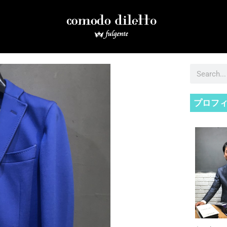
検
索
プロフ