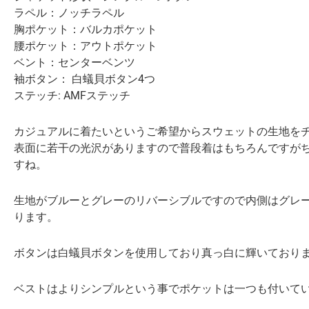
ラペル：ノッチラペル
胸ポケット：バルカポケット
腰ポケット：アウトポケット
ベント：センターベンツ
袖ボタン： 白蟻貝ボタン4つ
ステッチ: AMFステッチ
カジュアルに着たいというご希望からスウェットの生地を
表面に若干の光沢がありますので普段着はもちろんですが
すね。
生地がブルーとグレーのリバーシブルですので内側はグレ
ります。
ボタンは白蟻貝ボタンを使用しており真っ白に輝いており
ベストはよりシンプルという事でポケットは一つも付いて