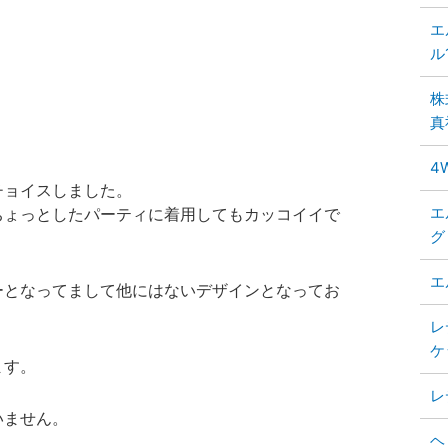
エ
ル
株
真
4
チョイスしました。
エ
ちょっとしたパーティに着用してもカッコイイで
グ
エ
ーとなってまして他にはないデザインとなってお
レ
ケ
ます。
レ
いません。
ヘ