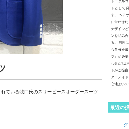
トータルコ
トとして
す。 ヘア
に合わせた
デザインと
ンを組み合
る。 男性
も自分を最
ツ」が必要
わせた1点
ツ
トがご提案
ダーメイド
心地よいス
されている牧口氏のスリーピースオーダースーツ
最近の
グ