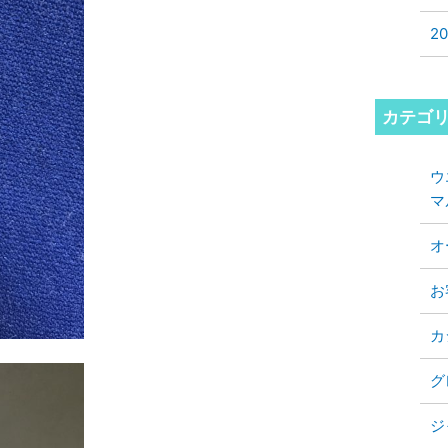
2
カテゴ
ウ
マ
オ
お
カ
グ
ジ