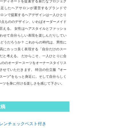
ーディネートを提案する新たなプロジェク
発足したヘアサロンが運営するブランドで
サロンで提案するヘアデザインは一人ひとり
1点もののデザイン、いわばオーダーメイド
言える。 女性はヘアスタイルとファッショ
わせて自分らしい表現を楽しんだりしてい
はどうだろうか？ これからの時代は、男性に
高にカッコ良く表現する「自分だけのスー
だと考える。 だからこそ、一人ひとりに合
もののオーダースーツをオーナースタイリス
させていただきます。 特注の仕立服〝オー
スーツ”をもっと身近に。そして自分らしく
ーツを身に付ける楽しさを感じて下さい。
投稿
レンチェックベスト付き