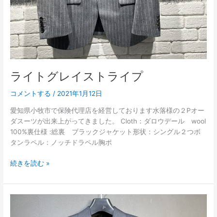
ライトグレイストライプ
コメントする
/
2021年1月12日
愛知県小牧市で保険代理店を経営しております水落様の２Pオー
ダスーツが出来上がってきました。 Cloth：ダロウデール wool
100%裏仕様 :総裏 ブラックジャケット形状：シングル２つボ
タンラペル：ノッチドラペル胸ポ
続きを読む »
ダ
ー