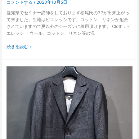
コメントする
/
2020年10月5日
愛知県でセミナー講師をしております松尾氏の3Pが出来上がっ
て来ました。生地はビエレッシです。コットン、リネンが配合
されていますので夏以外のシーズンに着用頂けます。 Cloth：ビ
エレッシ ウール、コットン、リネン等の混
続きを読む »
チ
ャ
コ
ー
ル
グ
レ
イ
チ
ェ
ッ