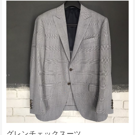
グ
レ
ン
チ
ェ
ッ
ク
ス
ー
ツ
グレンチェックスーツ