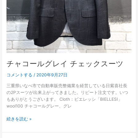
ク
ス
ー
ツ
チャコールグレイ チェックスーツ
コメントする
/
2020年9月27日
三重県いなべ市で自動車販売整備業を経営している日紫喜社長
の2Pスーツが出来上がってきました。リピート注文です。いつ
もありがとうございます。 Cloth：ビエレッシ「BIELLESI」
wool100 チャコールグレー、グレ
続きを読む »