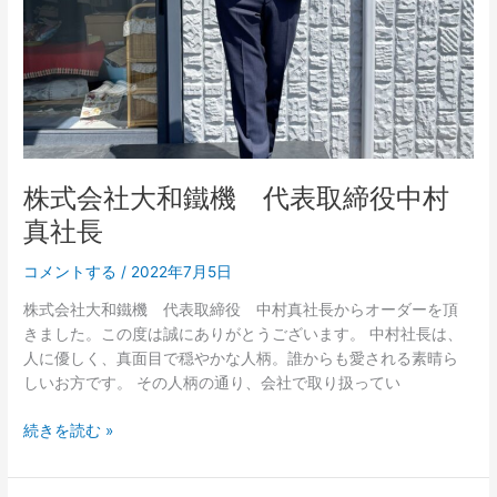
役
中
村
真
社
長
株式会社大和鐵機 代表取締役中村
真社長
コメントする
/
2022年7月5日
株式会社大和鐵機 代表取締役 中村真社長からオーダーを頂
きました。この度は誠にありがとうございます。 中村社長は、
人に優しく、真面目で穏やかな人柄。誰からも愛される素晴ら
しいお方です。 その人柄の通り、会社で取り扱ってい
続きを読む »