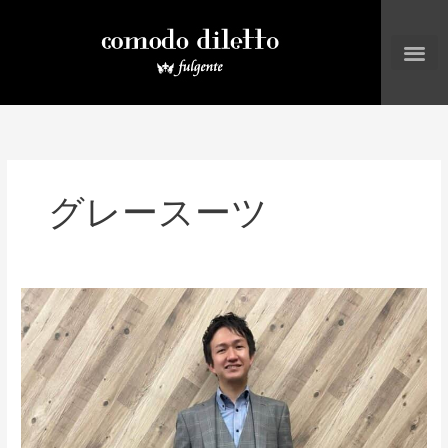
内
容
を
ス
キ
ッ
プ
グレースーツ
グ
レ
ン
チ
ェ
ッ
ク