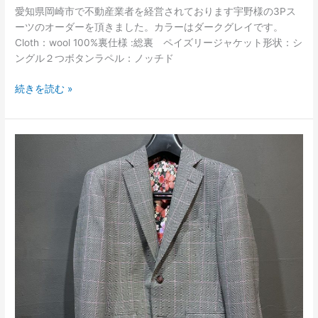
愛知県岡崎市で不動産業者を経営されております宇野様の3Pス
ーツのオーダーを頂きました。カラーはダークグレイです。
Cloth：wool 100%裏仕様 :総裏 ペイズリージャケット形状：シ
ングル２つボタンラペル：ノッチド
続きを読む »
ラ
イ
ト
グ
レ
イ
ウ
イ
ン
ド
ペ
ン