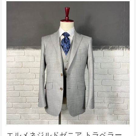
エ
ル
メ
ネ
ジ
ル
ド
ゼ
ニ
ア
ト
ラ
ベ
ラ
ー
エルメネジルドゼニア トラベラー