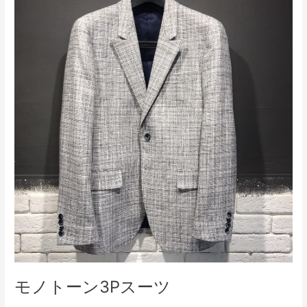
ノ
ト
ー
ン
3P
ス
ー
ツ
モノトーン3Pスーツ