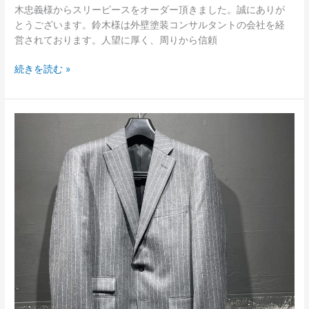
木忠義様からスリーピースをオーダー頂きました。誠にありが
とうございます。鈴木様は外壁塗装コンサルタントの会社を経
営されております。人望に厚く、周りから信頼
続きを読む »
ラ
イ
ト
グ
レ
イ
ス
ト
ラ
イ
プ