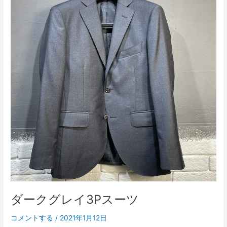
ク
グ
レ
イ
3P
ス
ー
ツ
ダークグレイ3Pスーツ
コメントする
/
2021年1月12日