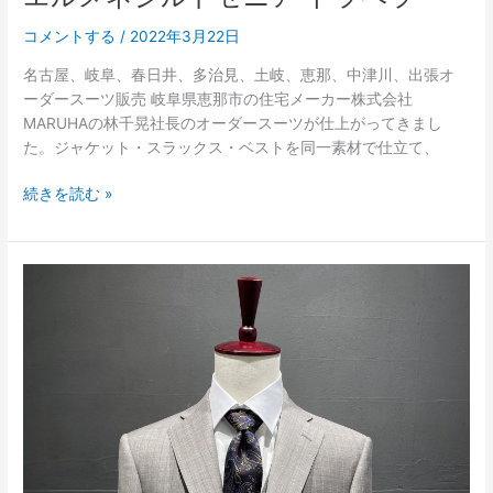
コメントする
/
2022年3月22日
名古屋、岐阜、春日井、多治見、土岐、恵那、中津川、出張オ
ーダースーツ販売 岐阜県恵那市の住宅メーカー株式会社
MARUHAの林千晃社長のオーダースーツが仕上がってきまし
た。ジャケット・スラックス・ベストを同一素材で仕立て、
続きを読む »
ス
ト
ラ
イ
プ
ス
リ
ー
ピ