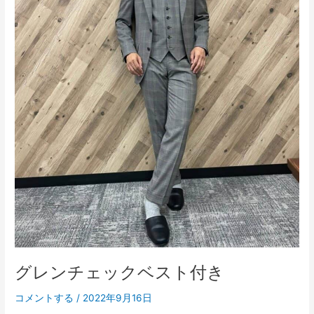
ベ
ス
ト
付
き
グレンチェックベスト付き
コメントする
/
2022年9月16日