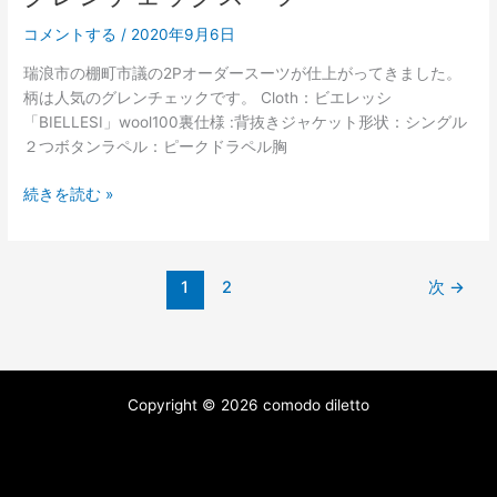
コメントする
/
2020年9月6日
瑞浪市の棚町市議の2Pオーダースーツが仕上がってきました。
柄は人気のグレンチェックです。 Cloth：ビエレッシ
「BIELLESI」wool100裏仕様 :背抜きジャケット形状：シングル
２つボタンラペル：ピークドラペル胸
続きを読む »
1
2
次
→
Copyright © 2026 comodo diletto