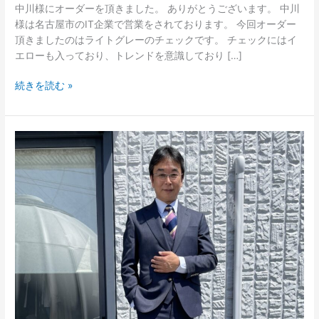
中川様にオーダーを頂きました。 ありがとうございます。 中川
様は名古屋市のIT企業で営業をされております。 今回オーダー
頂きましたのはライトグレーのチェックです。 チェックにはイ
エローも入っており、トレンドを意識しており […]
続きを読む »
株
式
会
社
大
和
鐵
機
代
表
取
締