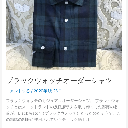
チ
オ
ー
ダ
ー
シ
ャ
ツ
ブラックウォッチオーダーシャツ
コメントする
/
2020年1月26日
ブラックウォッチのカジュアルオーダーシャツ。 ブラックウォ
ッチとはスコットランドの反政府勢力を取り締まった部隊の名
前が、Black watch（ブラックウォッチ）だったのだそうで、こ
の部隊の制服に採用されていたチェック柄 […]