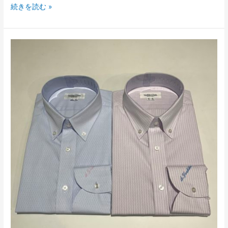
続きを読む »
オ
ー
ダ
ー
シ
ャ
ツ