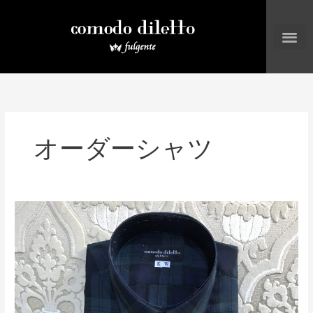
内
容
を
ス
キ
ッ
プ
オーダーシャツ
ブ
ラ
ッ
ク
ウ
ォ
ッ